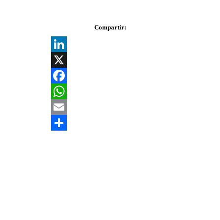
Compartir:
LinkedIn
X
Facebook
WhatsApp
Email
Share
Ofertas de Empleo