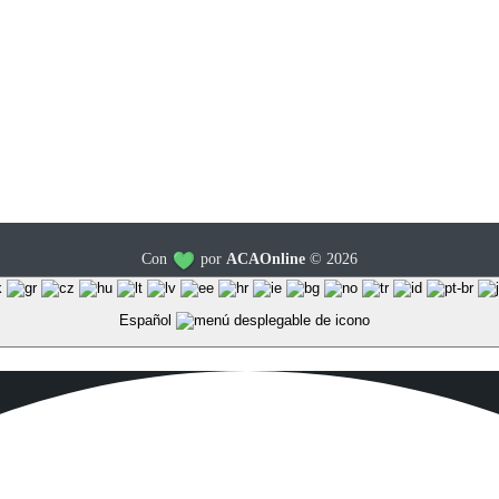
Aviso Legal
Con
por
ACAOnline
© 2026
Español