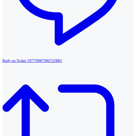
Reply on Twitter 1977700073967333803