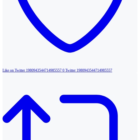
Like on Twitter 1980943544714985557
0
Twitter
1980943544714985557