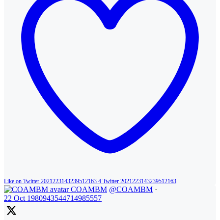
Like on Twitter 2021223143239512163
4
Twitter
2021223143239512163
COAMBM
@COAMBM
·
22 Oct
1980943544714985557