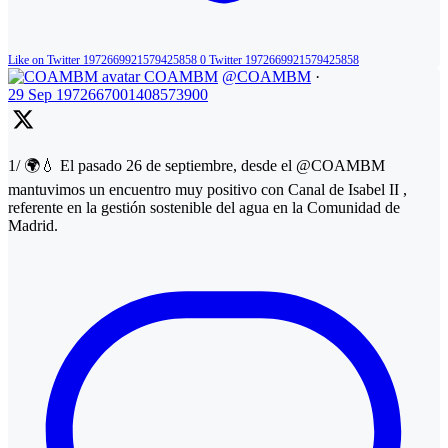
Like on Twitter 1972669921579425858
0
Twitter
1972669921579425858
COAMBM
@COAMBM
·
29 Sep
1972667001408573900
1/ 🌍💧 El pasado 26 de septiembre, desde el @COAMBM
mantuvimos un encuentro muy positivo con Canal de Isabel II ,
referente en la gestión sostenible del agua en la Comunidad de
Madrid.