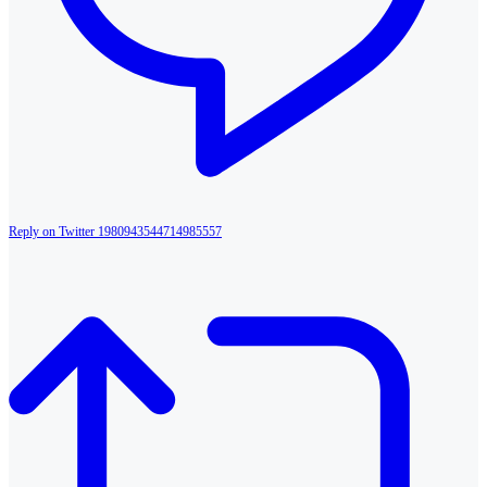
Reply on Twitter 1980943544714985557