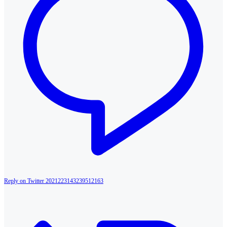
Reply on Twitter 2021223143239512163