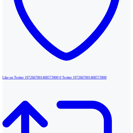
Like on Twitter 1972667001408573900
0
Twitter
1972667001408573900