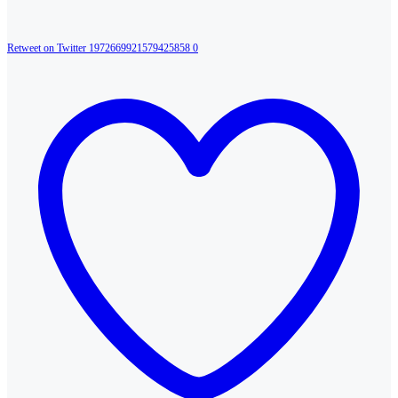
Retweet on Twitter 1972669921579425858
0