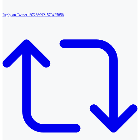
Reply on Twitter 1972669921579425858