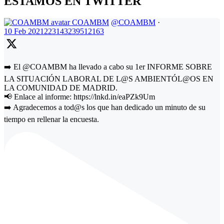
ESTAMOS EN TWITTER
COAMBM
@COAMBM
·
10 Feb
2021223143239512163
➡️ El @COAMBM ha llevado a cabo su 1er INFORME SOBRE
LA SITUACIÓN LABORAL DE L@S AMBIENTÓL@OS EN
LA COMUNIDAD DE MADRID.
📢 Enlace al informe: https://lnkd.in/eaPZk9Um
➡️ Agradecemos a tod@s los que han dedicado un minuto de su
tiempo en rellenar la encuesta.