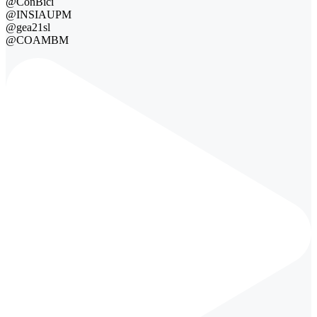
@ConBici
@INSIAUPM
@gea21sl
@COAMBM