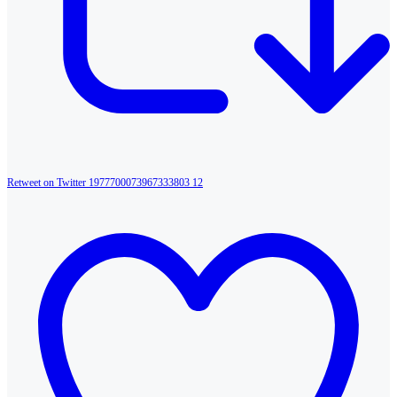
Retweet on Twitter 1977700073967333803
12