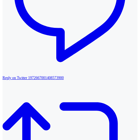
Reply on Twitter 1972667001408573900